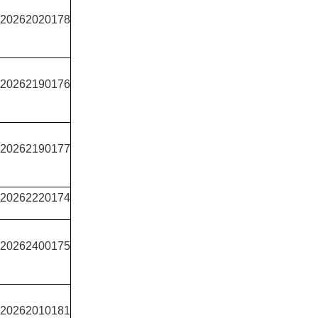
0262020178
0262190176
0262190177
0262220174
0262400175
0262010181