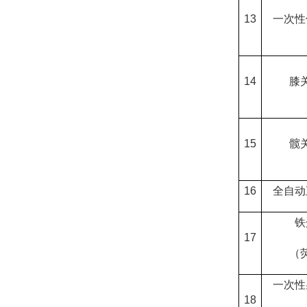
13
一次性
14
膝
15
髋
16
全自动
铁
17
（
一次性
18