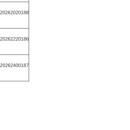
0262020188
0262220186
0262400187