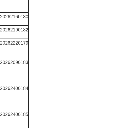
0262160180
0262190182
0262220179
0262090183
0262400184
0262400185