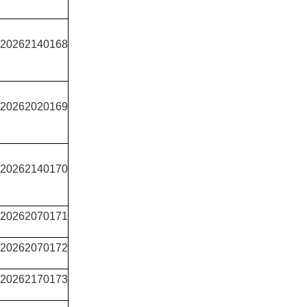
0262140168
0262020169
0262140170
0262070171
0262070172
0262170173