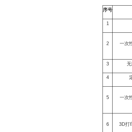
序号
1
2
一次
3
无
4
5
一次
6
3D