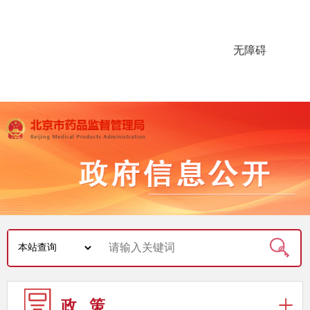
无障碍
政 策