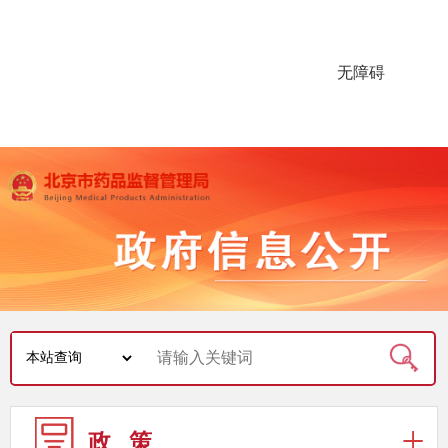
无障碍
政 策