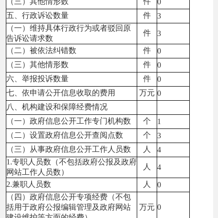
（三）其他情形数
件
0
五、行政诉讼数量
件
3
（一）维持具体行政行为或者驳回原
件
3
告诉讼请求数
（二）被依法纠错数
件
0
（三）其他情形数
件
0
六、举报投诉数量
件
0
七、依申请公开信息收取的费用
万元
0
八、机构建设和保障经费情况
（一）政府信息公开工作专门机构数
个
1
（二）设置政府信息公开查阅点数
个
3
（三）从事政府信息公开工作人员数
人
4
1.专职人员数（不包括政府公报及政府
人
4
网站工作人员数）
2.兼职人员数
人
0
（四）政府信息公开专项经费（不包
括用于政府公报编辑管理及政府网站
万元
0
建设维护等方面的经费）