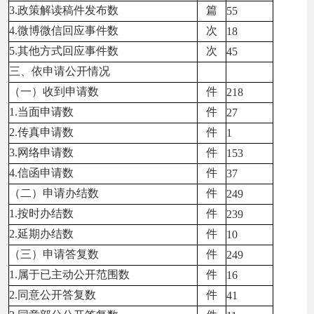
3.政策解读稿件发布数
篇
55
4.微博微信回应事件数
次
18
5.其他方式回应事件数
次
45
三、依申请公开情况
（一）收到申请数
件
218
1.当面申请数
件
27
2.传真申请数
件
1
3.网络申请数
件
153
4.信函申请数
件
37
（二）申请办结数
件
249
1.按时办结数
件
239
2.延期办结数
件
10
（三）申请答复数
件
249
1.属于已主动公开范围数
件
16
2.同意公开答复数
件
41