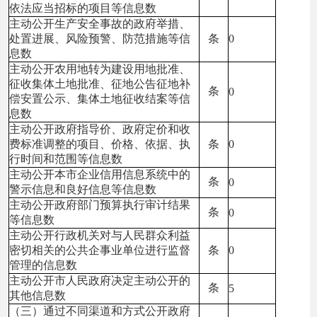
依法应当招标的项目等信息数
主动公开生产安全事故的政府举措、
处置进展、风险预警、防范措施等信
条
0
息数
主动公开农用地转为建设用地批准、
征收集体土地批准、征地公告征地补
条
0
偿安置公示、集体土地征收结案等信
息数
主动公开政府指导价、政府定价和收
费标准调整的项目、价格、依据、执
条
0
行时间和范围等信息数
主动公开本市企业信用信息系统中的
条
0
警示信息和良好信息等信息数
主动公开政府部门预算执行审计结果
条
0
等信息数
主动公开行政机关对与人民群众利益
密切相关的公共企事业单位进行监督
条
0
管理的信息数
主动公开市人民政府决定主动公开的
条
5
其他信息数
（三）通过不同渠道和方式公开政府