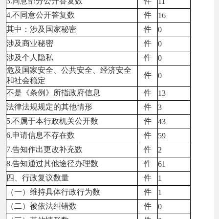
3.同意部分公开答复数
件
11
4.不同意公开答复数
件
16
其中：涉及国家秘密
件
0
涉及商业秘密
件
0
涉及个人隐私
件
0
危及国家安全、公共安全、经济安全
件
0
和社会稳定
不是《条例》所指政府信息
件
13
法律法规规定的其他情形
件
3
5.不属于本行政机关公开数
件
43
6.申请信息不存在数
件
59
7.告知作出更改补充数
件
2
8.告知通过其他途径办理数
件
61
四、行政复议数量
件
1
（一）维持具体行政行为数
件
1
（二）被依法纠错数
件
0