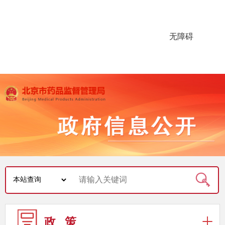
无障碍
政 策