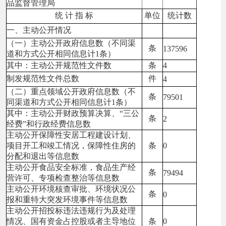
品监督管理局
统 计 指 标
单位
统计数
一、主动公开情况
（一）主动公开政府信息数（不同渠
条
137596
道和方式公开相同信息计1条）
其中：主动公开规范性文件数
条
4
制发规范性文件总数
件
4
（二）重点领域公开政府信息数（不
条
79501
同渠道和方式公开相同信息计1条）
其中：主动公开财政预算决算、“三公
条
2
经费”和行政经费信息数
主动公开保障性安居工程建设计划、
项目开工和竣工情况，保障性住房的
条
0
分配和退出等信息数
主动公开食品安全标准，食品生产经
条
79494
营许可、专项检查整治等信息数
主动公开环境核查审批、环境状况公
条
0
报和重特大突发环境事件等信息数
主动公开招投标违法违规行为及处理
情况、国有资金占控股或者主导地位
条
0