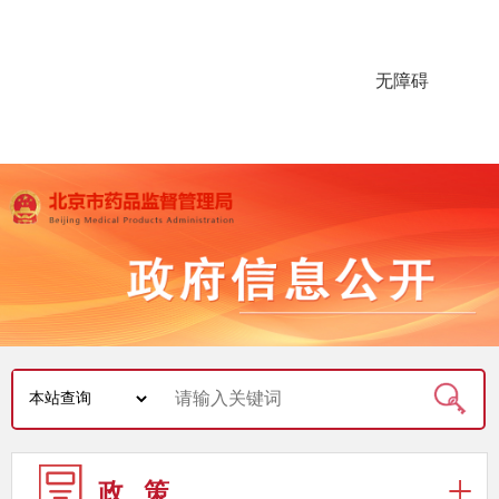
无障碍
政 策