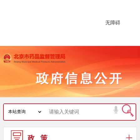
无障碍
政 策