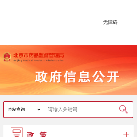
无障碍
政 策