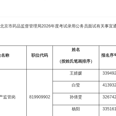
京市药品监督管理局2026年度考试录用公务员面试有关事宜
姓名
位名称
职位代码
报名序
（按姓氏笔画排序）
王婧媛
33949
白莹
41393
产监管岗
819909902
孙倩雯
32674
杨阳
33516