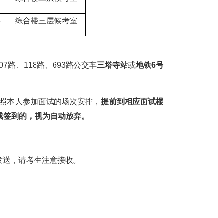
3
综合楼三层候考室
路、118路、693路公交车
三塔寺站
或
地铁6号
照本人参加面试的场次安排，
提前到相应面试楼
成签到的，视为自动放弃。
发送，请考生注意接收。