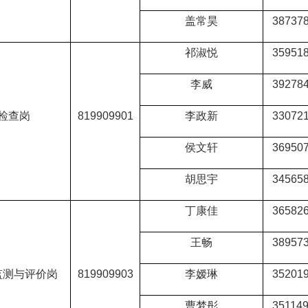
盖常昊
38737
祁淑悦
35951
李威
39278
检查岗
819909901
李政新
33072
侯文轩
36950
胡思宇
34565
丁康佳
36582
王畅
38957
监测与评价岗
819909903
李嫒琳
35201
曹梦彤
35114