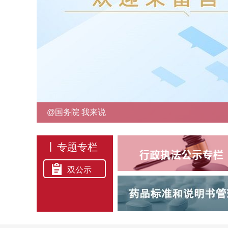
@国务院 我来说
|
专题专栏
双公示