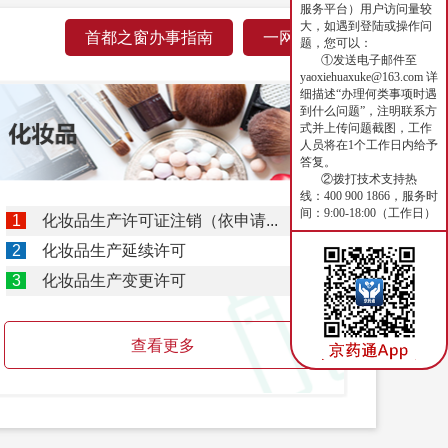
督管理局关于发布《北京市中药配方颗...
[03-10]
服务平台）用户访问量较
大，如遇到登陆或操作问
首都之窗办事指南
一网通办
天津市药监局 河北省药监局关于印发...
[02-12]
题，您可以：
①发送电子邮件至
yaoxiehuaxuke@163.com 详
督管理局关于印发《北京市进口医疗器...
[12-01]
细描述“办理何类事项时遇
到什么问题”，注明联系方
式并上传问题截图，工作
人员将在1个工作日内给予
答复。
②拨打技术支持热
线：400 900 1866，服务时
间：9:00-18:00（工作日）
1
化妆品生产许可证注销（依申请...
2
化妆品生产延续许可
3
化妆品生产变更许可
查看更多