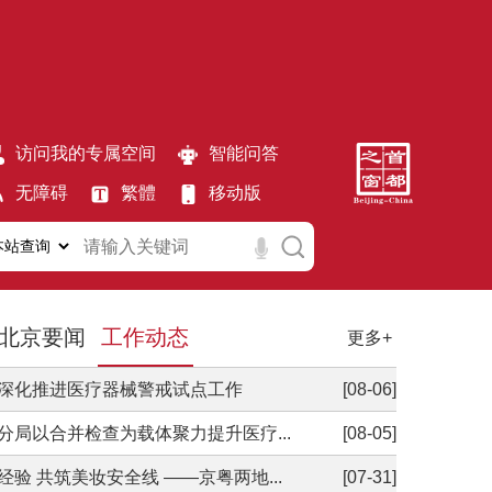
障局等十部门关于印发《北京市支持创...
[04-07]
局 北京市知识产权局 北京市科学技...
[03-27]
督管理局关于发布《北京市中药配方颗...
[03-10]
访问我的专属空间
智能问答
天津市药监局 河北省药监局关于印发...
[02-12]
无障碍
繁體
移动版
督管理局关于印发《北京市进口医疗器...
[12-01]
督管理局 北京市科学技术委员会、中关...
[07-31]
天津市药监局 河北省药监局关于印发...
[07-27]
督管理局关于印发《北京市医疗器械经...
[07-27]
北京要闻
工作动态
更多+
督管理局 北京市科学技术委员会、中关...
[05-12]
深化推进医疗器械警戒试点工作
[08-06]
督管理局关于印发《北京市医疗器械出...
[04-30]
分局以合并检查为载体聚力提升医疗...
[08-05]
障局等十部门关于印发《北京市支持创...
[04-07]
验 共筑美妆安全线 ——京粤两地...
[07-31]