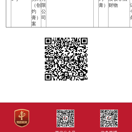
（创
限
膏）
财物
灼
公
膏）
司
案