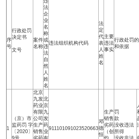
违
法
企
业
法
名
定
行政处罚
称
代
主要
决定书
序
案件
或
行政处罚的
违法组织机构代码
表
违法
号
名称
违
和依据
人
事实
文号
法
姓
自
名
然
人
姓
名
北京
九发
北
药业
京
有限
九
生产
罚
（京）市
公司
发
销售
款
邓
监药罚 字
生产
药
劣药
没收违法
德
1
911101091023520663
〔2020〕
销售
业
（创
所得
恒
9号
劣药
有
灼
没收非法