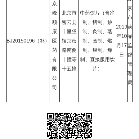
京
京
峰
北京市
中药饮片（含净
市
顺
密云县
制、切制、炒
2019
药
康
十里堡
制、炙制、蒸
年10
品
BJ20150196（补）
医
镇京密
制、煮制、煅
月17
监
药
路南侧
制、煨制、燀
日
督
有
十幢等
制、直接服用饮
管
限
十五幢
片）
理
公
局
司