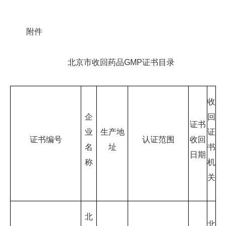
附件
北京市收回药品GMP证书目录
收
企
回
证书
业
生产地
证
证书编号
认证范围
收回
名
址
书
日期
称
机
关
北
北