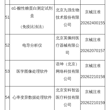
α1-酸性糖蛋白测定试剂
北京九强生物
京械注准
盒
51
技术股份有限
20262400155
公司
（免疫比浊法）
北京英佩特医
京械注准
52
电导分析仪
疗器械有限公
20262070157
司
语坤（北京）
京械注准
53
医学图像处理软件
网络科技有限
20262210158
公司
北京安科智远
京械注准
54
心率变异数据处理软件
医疗科技有限
20262210159
公司