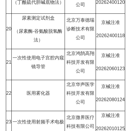
（丁酰硫代胆碱底物法）
20262400120
公司
尿素测定试剂盒
北京万泰德瑞
京械注准
20
诊断技术有限
（尿素酶-谷氨酸脱氢酶
20262400118
公司
法）
北京鸿鹄高翔
京械注准
一次性使用电子宫腔内窥
21
科技开发有限
镜导管
20262060123
公司
北京华声医学
京械注准
22
医用雾化器
科技开发有限
20262080124
公司
京械注准
北京微界医疗
23
一次性使用射频手术电极
科技有限公司
20262010125