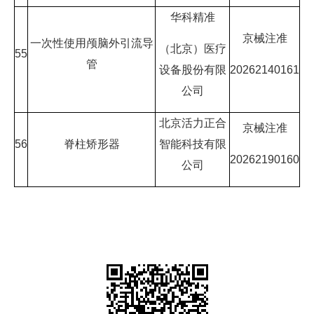
华科精准
京械注准
一次性使用颅脑外引流导
（北京）医疗
55
管
设备股份有限
20262140161
公司
北京活力正合
京械注准
56
脊柱矫形器
智能科技有限
20262190160
公司