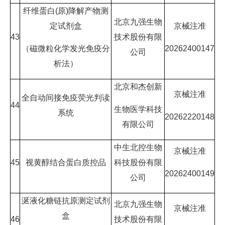
纤维蛋白(原)降解产物测
北京九强生物
定试剂盒
京械注准
43
技术股份有限
（磁微粒化学发光免疫分
20262400147
公司
析法）
北京和杰创新
京械注准
全自动间接免疫荧光判读
44
生物医学科技
系统
20262220148
有限公司
中生北控生物
京械注准
45
视黄醇结合蛋白质控品
科技股份有限
20262400149
公司
涎液化糖链抗原测定试剂
北京九强生物
京械注准
盒
46
技术股份有限