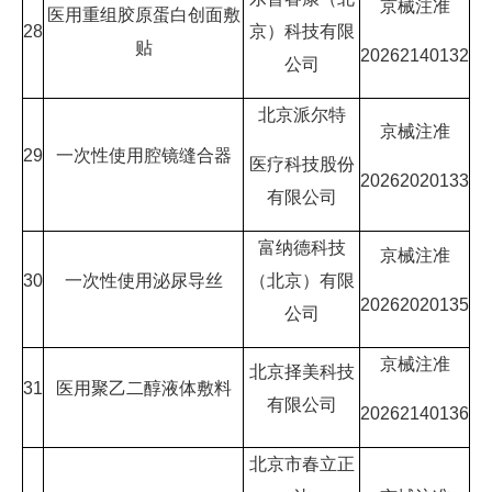
京械注准
医用重组胶原蛋白创面敷
28
京）科技有限
贴
20262140132
公司
北京派尔特
京械注准
29
一次性使用腔镜缝合器
医疗科技股份
20262020133
有限公司
富纳德科技
京械注准
30
一次性使用泌尿导丝
（北京）有限
20262020135
公司
京械注准
北京择美科技
31
医用聚乙二醇液体敷料
有限公司
20262140136
北京市春立正