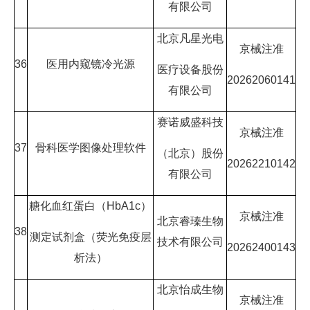
有限公司
北京凡星光电
京械注准
36
医用内窥镜冷光源
医疗设备股份
20262060141
有限公司
赛诺威盛科技
京械注准
37
骨科医学图像处理软件
（北京）股份
20262210142
有限公司
糖化血红蛋白（HbA1c）
京械注准
北京睿瑧生物
38
测定试剂盒（荧光免疫层
技术有限公司
20262400143
析法）
北京怡成生物
京械注准