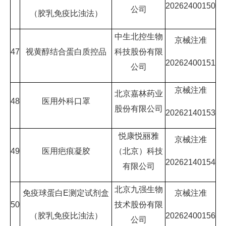
20262400150
公司
（胶乳免疫比浊法）
中生北控生物
京械注准
47
视黄醇结合蛋白质控品
科技股份有限
20262400151
公司
京械注准
北京嘉林药业
48
医用外科口罩
股份有限公司
20262140153
悦康悦丽雅
京械注准
49
医用疤痕凝胶
（北京）科技
20262140154
有限公司
北京九强生物
免疫球蛋白E测定试剂盒
京械注准
50
技术股份有限
（胶乳免疫比浊法）
20262400156
公司