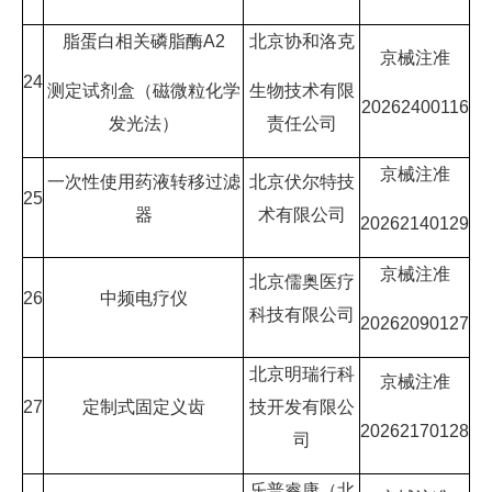
脂蛋白相关磷脂酶A2
北京协和洛克
京械注准
24
测定试剂盒（磁微粒化学
生物技术有限
20262400116
发光法）
责任公司
京械注准
一次性使用药液转移过滤
北京伏尔特技
25
器
术有限公司
20262140129
京械注准
北京儒奥医疗
26
中频电疗仪
科技有限公司
20262090127
北京明瑞行科
京械注准
27
定制式固定义齿
技开发有限公
20262170128
司
乐普睿康（北