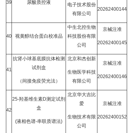
39
尿酸质控液
电子技术股份
20262400144
有限公司
中生北控生物
京械注准
40
视黄醇结合蛋白校准品
科技股份有限
20262400145
公司
抗肾小球基底膜抗体检测
北京和杰创新
京械注准
试剂盒
41
生物医学科技
20262400146
（间接免疫荧光法）
有限公司
北京华大吉比
25-羟基维生素D测定试剂
爱
京械注准
盒
42
生物技术有限
20262400152
(液相色谱-串联质谱法)
公司