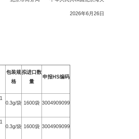
2026年6月26日
包装规
拟进口数
申报HS编码
格
量
1
0.3g/袋
1600袋
3004909099
1
0.3g/袋
1600袋
3004909099