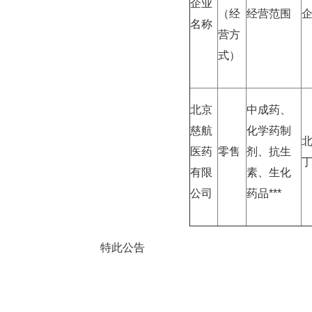
企业
（经
经营范围
名称
营方
式）
北京
中成药、
慈航
化学药制
医药
零售
剂、抗生
丁
有限
素、生化
公司
药品***
特此公告