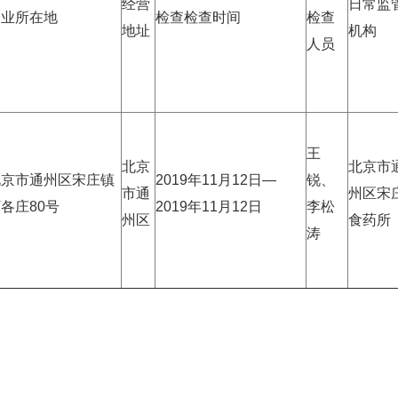
经营
日常监
企业所在地
检查检查时间
检查
地址
机构
人员
王
北京
北京市
北京市通州区宋庄镇
2019年11月12日—
锐、
市通
州区宋
各庄80号
2019年11月12日
李松
州区
食药所
涛