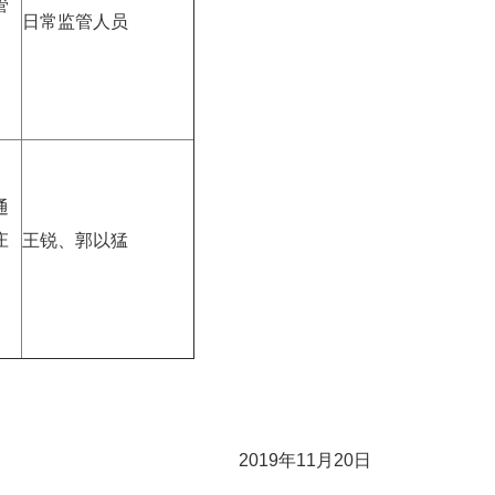
管
日常监管人员
通
庄
王锐、郭以猛
2019年11月20日