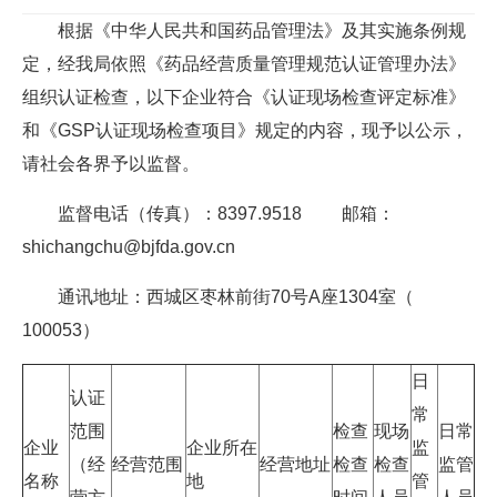
根据《中华人民共和国药品管理法》及其实施条例规
定，经我局依照《药品经营质量管理规范认证管理办法》
组织认证检查，以下企业符合《认证现场检查评定标准》
和《GSP认证现场检查项目》规定的内容，现予以公示，
请社会各界予以监督。
监督电话（传真）：8397.9518 邮箱：
shichangchu@bjfda.gov.cn
通讯地址：西城区枣林前街70号A座1304室（
100053）
日
认证
常
范围
检查
现场
日常
企业
企业所在
监
（经
经营范围
经营地址
检查
检查
监管
名称
地
管