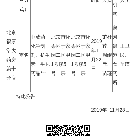
营方
时间
人员
人员
机
式）
构
泉
北京
中成药、
北京市怀
北京市怀
范桂
河
福康
2019
化学制
柔区于家
柔区于家
莲、
街
王卫
堂大
年11
零售
剂、抗生
园二区甲
园二区甲
周继
道
民、
药房
月22
素、生化
1号楼5
1号楼5
元、
食
苗瑾
第十
日
药品***
号一层
号一层
苗瑾
药
分店
所
特此公告
2019年 11月28日