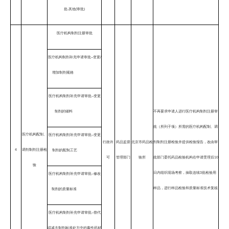
批-其他(审批)
医疗机构制剂注册审批
医疗机构制剂补充申请审批--变更/
增加制剂规格
医疗机构制剂补充申请审批--变更
制剂的辅料
不再要求申请人进行医疗机构制剂注册审
批（所列子项）所需的医疗机构配制、调
医疗机构配制、
医疗机构制剂补充申请审批--变更
行政许
药品监督
北京市药品检
剂制剂注册检验并提供检验报告，改由审
4
调剂制剂注册检
制剂的配制工艺
可
管理部门
验所
批部门委托药品检验机构在申请受理后10
验
日内组织现场考察，抽取连续3批检验用
医疗机构制剂补充申请审批--修改
样品，进行样品检验和质量标准技术复核
制剂的质量标准
医疗机构制剂补充申请审批--替代
或减去制剂标准处方中的毒性药材