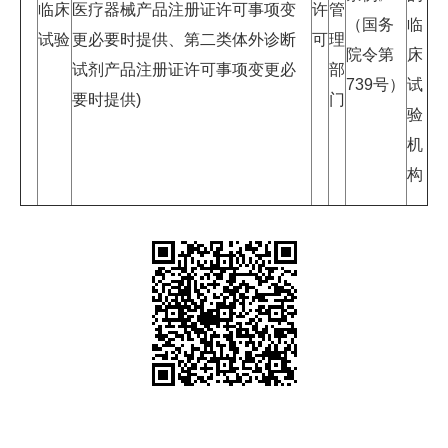
临床
医疗器械产品注册证许可事项变
许
管
（国务
临
试验
更必要时提供、第二类体外诊断
可
理
院令第
床
试剂产品注册证许可事项变更必
部
739号）
试
要时提供)
门
验
机
构