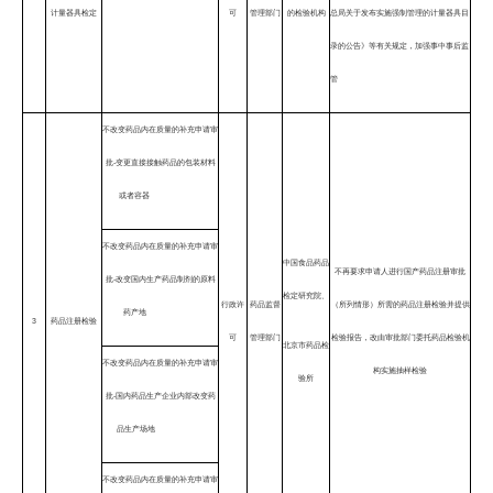
计量器具检定
可
管理部门
的检验机构
总局关于发布实施强制管理的计量器具目
录的公告》等有关规定，加强事中事后监
管
不改变药品内在质量的补充申请审
批-变更直接接触药品的包装材料
或者容器
不改变药品内在质量的补充申请审
中国食品药品
不再要求申请人进行国产药品注册审批
批-改变国内生产药品制剂的原料
检定研究院、
行政许
药品监督
（所列情形）所需的药品注册检验并提供
药产地
3
药品注册检验
可
管理部门
检验报告，改由审批部门委托药品检验机
北京市药品检
不改变药品内在质量的补充申请审
构实施抽样检验
验所
批-国内药品生产企业内部改变药
品生产场地
不改变药品内在质量的补充申请审