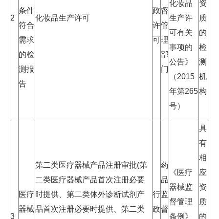
化妆品
资
条件
政
督
2
化妆品生产许可
生产许
质
符合
许
管
可有关
的
需求
可
理
事项的
检
的检
部
公告》
测
测报
门
（2015
机
告
年第265
构
号）
具
有
相
第二类医疗器械产品注册审批(第
药
《医疗
应
二类医疗器械产品首次注册必要
品
器械监
资
医疗
时提供、第二类体外诊断试剂产
行
监
督管理
质
器械
品首次注册必要时提供、第二类
政
督
3
条例》
的