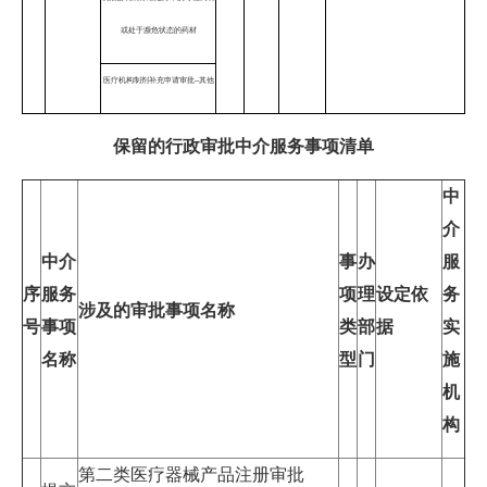
或处于濒危状态的药材
医疗机构制剂补充申请审批--其他
保留的行政审批中介服务事项清单
中
介
中介
事
办
服
序
服务
项
理
设定依
务
涉及的审批事项名称
号
事项
类
部
据
实
名称
型
门
施
机
构
第二类医疗器械产品注册审批