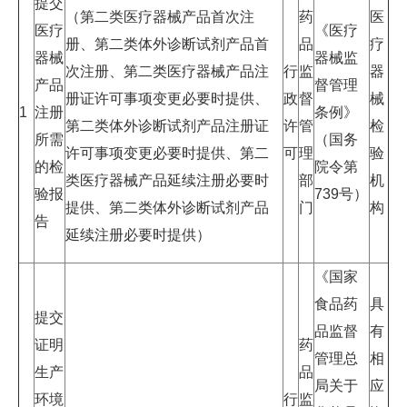
提交
（第二类医疗器械产品首次注
药
医
医疗
《医疗
册、第二类体外诊断试剂产品首
品
疗
器械
器械监
次注册、第二类医疗器械产品注
行
监
器
产品
督管理
册证许可事项变更必要时提供、
政
督
械
1
注册
条例》
第二类体外诊断试剂产品注册证
许
管
检
所需
（国务
许可事项变更必要时提供、第二
可
理
验
的检
院令第
类医疗器械产品延续注册必要时
部
机
验报
739号）
提供、第二类体外诊断试剂产品
门
构
告
延续注册必要时提供）
《国家
食品药
具
提交
品监督
有
证明
药
管理总
相
生产
品
局关于
应
环境
行
监