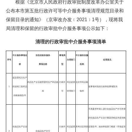
根据《北京市人民政府行政审批制度改革办公室关于
公布本市第五批行政许可等中介服务事项清理规范目录和
保留目录的通知》（京审改办发﹝2021﹞1号），现将我
局清理和保留的行政审批中介服务事项公示如下：
清理的行政审批中介服务事项清单
中介服务事项名
涉及的政务服务
事项类
中介服务实施
序号
办理部门
处理意见
称
事项名称
型
机构
提交受托方生产
药品生产企业接受委托生产药品批
行政许
药品监督
北京市药品检
1
的连续三批药品
该事项对应的行政审批事项取消
准
可
管理部门
验所
的检验报告书
不再要求申请人进行化妆品生产许可所需
的化妆品生产企业计量器具检定并提供检
化妆品生产企业
行政许
药品监督
具有法定资质
定报告书，改由审批部门根据《市场监管
2
化妆品生产许可