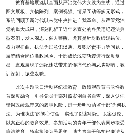
教育基地展览以全面从严治党伟大实践为主线，通过
图文展板、实物陈列、案例视频、情景互动等多元形式，
系统回顾了新时代以来党中央推进自我革命、从严管党治
党的重大成果，深刻剖析了近年来查处的各类违纪违法典
型案例，发人深思，催人警醒。尤其是针对政绩观错位、
权力观扭曲、执法为民意识淡薄、履职尽责不力等问题，
展览结合岗位廉政风险、干部成长蜕变轨迹进行深度复
盘，直观展现了违纪违法带来的惨痛代价与恶劣影响，教
训深刻，振聋发聩。
此次主题党日活动将纪律教育、政绩观教育与党性教
育深度融合，引导党员干部对照案例自省自查，深入认识
错误政绩观带来的履职风险，进一步明晰药监干部“为何执
法、为谁执法”的初心使命，实现了以案明纪、以案促改、
以案正心的教育效果。参加活动的青年干部代表同步接受
廉洁教育，筑牢执法为民思想，助力青年干部扣好廉洁从