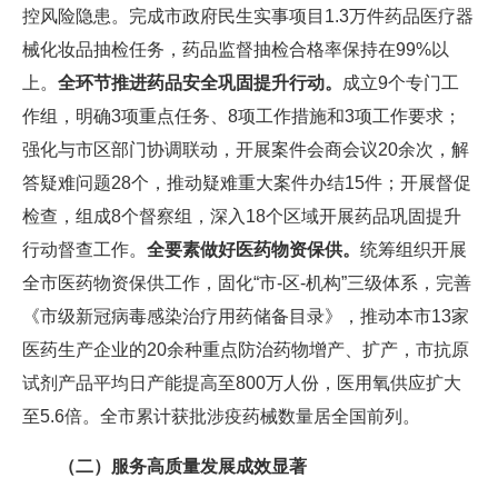
控风险隐患。完成市政府民生实事项目1.3万件药品医疗器
械化妆品抽检任务，药品监督抽检合格率保持在99%以
上。
全环节推进药品安全巩固提升行动。
成立9个专门工
作组，明确3项重点任务、8项工作措施和3项工作要求；
强化与市区部门协调联动，开展案件会商会议20余次，解
答疑难问题28个，推动疑难重大案件办结15件；开展督促
检查，组成8个督察组，深入18个区域开展药品巩固提升
行动督查工作。
全要素做好医药物资保供。
统筹组织开展
全市医药物资保供工作，固化“市-区-机构”三级体系，完善
《市级新冠病毒感染治疗用药储备目录》，推动本市13家
医药生产企业的20余种重点防治药物增产、扩产，市抗原
试剂产品平均日产能提高至800万人份，医用氧供应扩大
至5.6倍。全市累计获批涉疫药械数量居全国前列。
（二）服务高质量发展成效显著