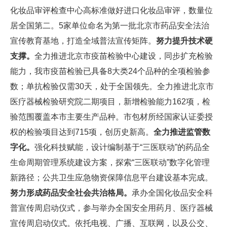
化妆品审评检查中心高标准做好进口化妆品审评，数量位
居全国第二。5家单位命名为第一批北京市药品安全法治
宣传教育基地，打造全域普法宣传矩阵。
努力提升技术硬
支撑。
全力推进北京市疫苗检验中心建设，同步扩充检验
能力，我市疫苗检验已具备8大类24个品种的全项检验参
数；单抗检验仅需30天，处于全国领先。全力推进北京市
医疗器械检验研究院二期项目，新增检验能力162项，检
验范围覆盖本市主要生产品种。市包材所经国家认证委授
权的检验项目达到715项，创历史新高。
全力推进监管数
字化。
强化科技赋能，设计编制基于“三医联动”的药品全
生命周期管理系统建设方案，探索“三医联动”数字化管理
新路径；公共卫生应急物资保障信息平台建设基本完成。
努力形成药品安全社会共治格局。
承办全国化妆品安全科
普宣传周启动仪式，参与举办全国安全用药月、医疗器械
宣传周启动仪式。依托电视、广播、互联网，以及公交、