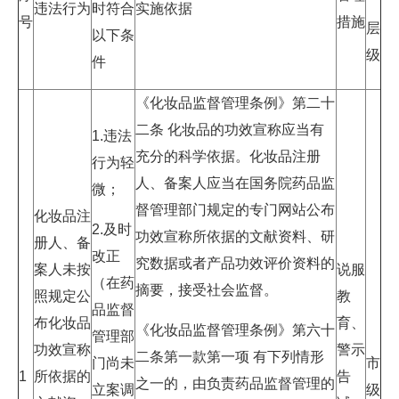
违法行为
时符合
实施依据
号
措施
层
以下条
级
件
《化妆品监督管理条例》第二十
二条 化妆品的功效宣称应当有
1.违法
充分的科学依据。化妆品注册
行为轻
人、备案人应当在国务院药品监
微；
督管理部门规定的专门网站公布
化妆品注
2.及时
功效宣称所依据的文献资料、研
册人、备
改正
究数据或者产品功效评价资料的
案人未按
说服
（在药
摘要，接受社会监督。
照规定公
教
品监督
布化妆品
育、
《化妆品监督管理条例》第六十
管理部
功效宣称
警示
二条第一款第一项 有下列情形
门尚未
市
1
所依据的
告
之一的，由负责药品监督管理的
立案调
级