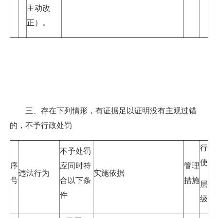
主动改
正）。
三、存在下列情形，有证据足以证明没有主观过错
的，不予行政处罚
行
不予处罚
使
序
应同时符
管理
违法行为
实施依据
号
合以下条
措施
层
件
级