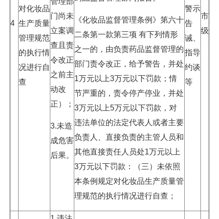
管理部
对化妆品
警示
门尚未
市
《化妆品监督管理条例》第六十
4
生产质量
告
立案调
级
二条第一款第三项 有下列情形
管理规范
诫、
查且责
之一的，由负责药品监督管理的
的执行情
指导
令改正
部门责令改正，给予警告，并处
况进行自
约谈
之前主
1万元以上3万元以下罚款；情
查
等
动改
节严重的，责令停产停业，并处
正）；
3万元以上5万元以下罚款，对
违法单位的法定代表人或者主要
3.未造
负责人、直接负责的主管人员和
成危害
其他直接责任人员处1万元以上
后果。
3万元以下罚款：（三）未依照
本条例规定对化妆品生产质量管
理规范的执行情况进行自查；
1.违法