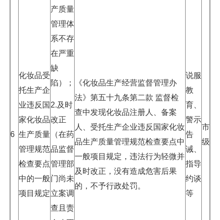
产质量
管理体
系不存
在严重
缺
化妆品受
说服
陷）；
《化妆品生产经营监督管理办
托生产企
教
法》第五十九条第二款 监督检
业违反国
2.及时
育、
查中发现化妆品注册人、备案
家化妆品
改正
警示
人、受托生产企业违反国家化妆
市
6
生产质量
（在药
告
品生产质量管理规范检查要点中
级
管理规范
品监督
诫、
一般项目规定，违法行为轻微并
检查要点
管理部
指导
及时改正，没有造成危害后果
中的一般
门尚未
约谈
的，不予行政处罚。
项目规定
立案调
等
查且责