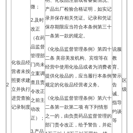
明、化妆品注册或者备案情况、
微；
产品出厂检验合格证明，如实记
录并保存相关凭证。记录和凭证
2.及时
保存期限应当符合本条例第三十
改正
一条第一款的规定。
（在药
品监督
《化妆品监督管理条例》第四十
说服
管理部
二条 美容美发机构、宾馆等在
教
化妆品经
门尚未
经营中使用化妆品或者为消费者
育、
营者未按
立案调
提供化妆品的，应当履行本条例
警示
照要求建
区
查且责
2
规定的化妆品经营者义务。
告
立并执行
级
令改正
诫、
进货查验
《化妆品监督管理条例》第六十
之前主
指导
记录制度
二条第一款第二项 有下列情形
动改
约谈
之一的，由负责药品监督管理的
正）；
等
部门责令改正，给予警告，并处
3.产品