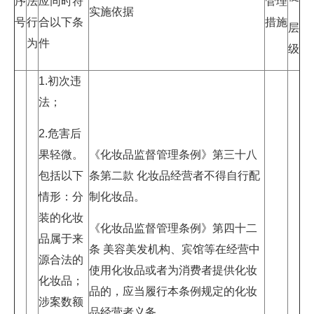
序
法
应同时符
管理
实施依据
号
行
合以下条
措施
层
为
件
级
1.初次违
法；
2.危害后
果轻微。
《化妆品监督管理条例》第三十八
包括以下
条第二款 化妆品经营者不得自行配
情形：分
制化妆品。
装的化妆
《化妆品监督管理条例》第四十二
品属于来
条 美容美发机构、宾馆等在经营中
源合法的
使用化妆品或者为消费者提供化妆
化妆品；
品的，应当履行本条例规定的化妆
涉案数额
品经营者义务。