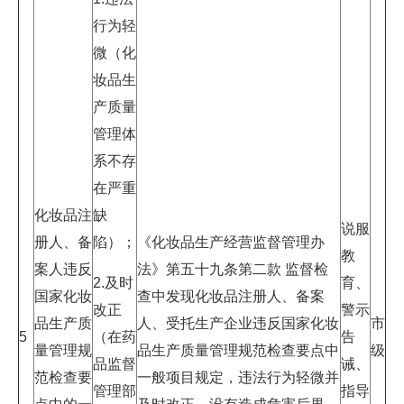
行为轻
微（化
妆品生
产质量
管理体
系不存
在严重
化妆品注
缺
说服
册人、备
陷）；
《化妆品生产经营监督管理办
教
案人违反
法》第五十九条第二款 监督检
2.及时
育、
国家化妆
查中发现化妆品注册人、备案
改正
警示
品生产质
人、受托生产企业违反国家化妆
市
5
（在药
告
量管理规
品生产质量管理规范检查要点中
级
品监督
诫、
范检查要
一般项目规定，违法行为轻微并
管理部
指导