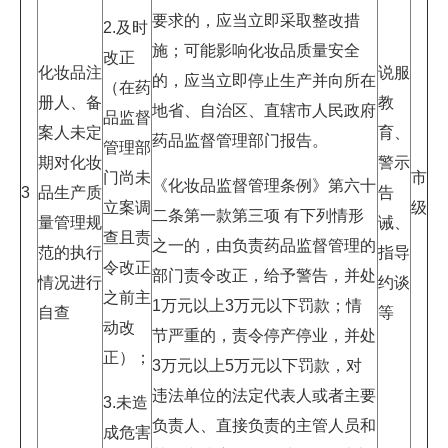
要求的，应当立即采取整改措
2.及时
施；可能影响化妆品质量安全
改正
化妆品注
说服
的，应当立即停止生产并向所在
（在药
册人、备
教
地省、自治区、直辖市人民政府
品监督
案人未定
育、
药品监督管理部门报告。
管理部
期对化妆
警示
门尚未
市
《化妆品监督管理条例》第六十
3
品生产质
告
立案调
级
二条第一款第三项 有下列情形
量管理规
诫、
查且责
之一的，由负责药品监督管理的
范的执行
指导
令改正
部门责令改正，给予警告，并处
情况进行
约谈
之前主
1万元以上3万元以下罚款；情
自查
等
动改
节严重的，责令停产停业，并处
正）；
3万元以上5万元以下罚款，对
违法单位的法定代表人或者主要
3.未造
负责人、直接负责的主管人员和
成危害