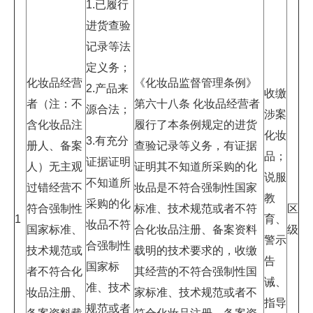
1.已履行
进货查验
记录等法
定义务；
化妆品经营
《化妆品监督管理条例》
2.产品来
收缴
者（注：不
第六十八条 化妆品经营者
源合法；
涉案
含化妆品注
履行了本条例规定的进货
化妆
3.有充分
册人、备案
查验记录等义务，有证据
品；
证据证明
人）无主观
证明其不知道所采购的化
说服
不知道所
过错经营不
妆品是不符合强制性国家
教
采购的化
符合强制性
标准、技术规范或者不符
区
1
育、
妆品不符
国家标准、
合化妆品注册、备案资料
级
警示
合强制性
技术规范或
载明的技术要求的，收缴
告
国家标
者不符合化
其经营的不符合强制性国
诫、
准、技术
妆品注册、
家标准、技术规范或者不
指导
规范或者