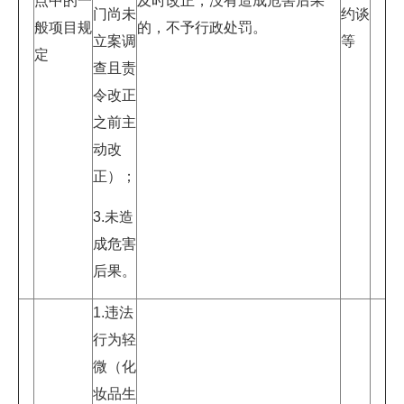
点中的一
及时改正，没有造成危害后果
门尚未
约谈
般项目规
的，不予行政处罚。
立案调
等
定
查且责
令改正
之前主
动改
正）；
3.未造
成危害
后果。
1.违法
行为轻
微（化
妆品生