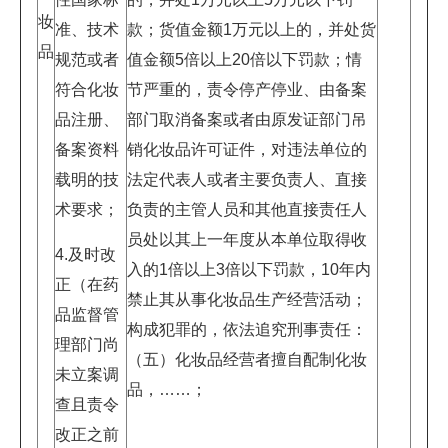
妆
准、技术
款；货值金额1万元以上的，并处货
品
规范或者
值金额5倍以上20倍以下罚款；情
符合化妆
节严重的，责令停产停业、由备案
品注册、
部门取消备案或者由原发证部门吊
备案资料
销化妆品许可证件，对违法单位的
载明的技
法定代表人或者主要负责人、直接
术要求；
负责的主管人员和其他直接责任人
员处以其上一年度从本单位取得收
4.及时改
入的1倍以上3倍以下罚款，10年内
正（在药
禁止其从事化妆品生产经营活动；
品监督管
构成犯罪的，依法追究刑事责任：
理部门尚
（五）化妆品经营者擅自配制化妆
未立案调
品，……；
查且责令
改正之前