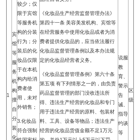
较少；仅
限于宾馆
《化妆品生产经营监督管理办法》
等服务机
第四十一条 美容美发机构、宾馆等
构的分装
在经营服务中使用化妆品或者为消
宾
行为；分
费者提供化妆品的，应当依法履行
馆
装后的化
化妆品监督管理条例以及本办法规
等
说服
妆品仅限
定的化妆品经营者义务。
服
教
于在本机
务
《化妆品监督管理条例》第六十条
育、
构内给消
机
第五项 有下列情形之一的，由负责
警示
费者使
构
区
药品监督管理的部门没收违法所
1
告
用，未对
擅
级
得、违法生产经营的化妆品和专门
诫、
外销售；
自
用于违法生产经营的原料、包装材
指导
分
3.化妆品
料、工具、设备等物品；违法生产
约谈
装
符合强制
经营的化妆品货值金额不足1万元
等
化
性国家标
的，并处1万元以上5万元以下罚