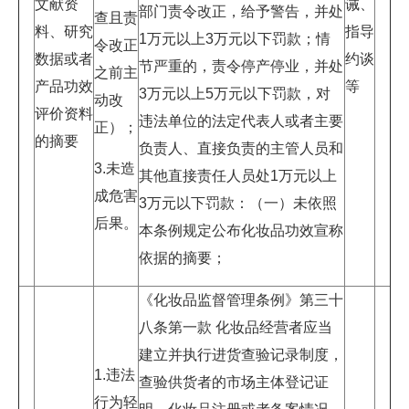
文献资
诫、
部门责令改正，给予警告，并处
查且责
料、研究
指导
1万元以上3万元以下罚款；情
令改正
数据或者
约谈
节严重的，责令停产停业，并处
之前主
产品功效
等
3万元以上5万元以下罚款，对
动改
评价资料
违法单位的法定代表人或者主要
正）；
的摘要
负责人、直接负责的主管人员和
3.未造
其他直接责任人员处1万元以上
成危害
3万元以下罚款：（一）未依照
后果。
本条例规定公布化妆品功效宣称
依据的摘要；
《化妆品监督管理条例》第三十
八条第一款 化妆品经营者应当
建立并执行进货查验记录制度，
1.违法
查验供货者的市场主体登记证
行为轻